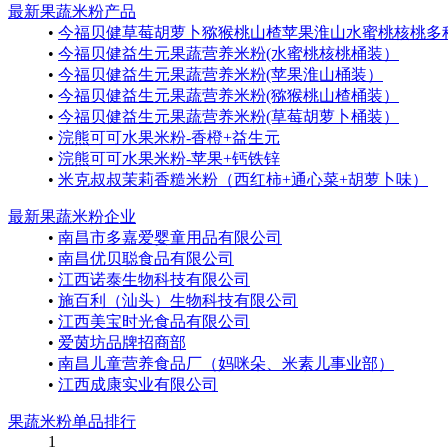
最新果蔬米粉产品
•
今福贝健草莓胡萝卜猕猴桃山楂苹果淮山水蜜桃核桃多
•
今福贝健益生元果蔬营养米粉(水蜜桃核桃桶装）
•
今福贝健益生元果蔬营养米粉(苹果淮山桶装）
•
今福贝健益生元果蔬营养米粉(猕猴桃山楂桶装）
•
今福贝健益生元果蔬营养米粉(草莓胡萝卜桶装）
•
浣熊可可水果米粉-香橙+益生元
•
浣熊可可水果米粉-苹果+钙铁锌
•
米克叔叔茉莉香糙米粉（西红柿+通心菜+胡萝卜味）
最新果蔬米粉企业
•
南昌市多嘉爱婴童用品有限公司
•
南昌优贝聪食品有限公司
•
江西诺泰生物科技有限公司
•
施百利（汕头）生物科技有限公司
•
江西美宝时光食品有限公司
•
爱茵坊品牌招商部
•
南昌儿童营养食品厂（妈咪朵、米素儿事业部）
•
江西成康实业有限公司
果蔬米粉单品排行
1