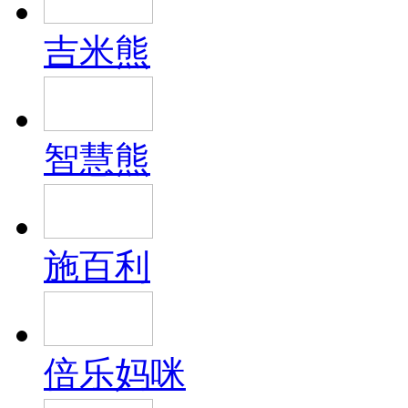
吉米熊
智慧熊
施百利
倍乐妈咪