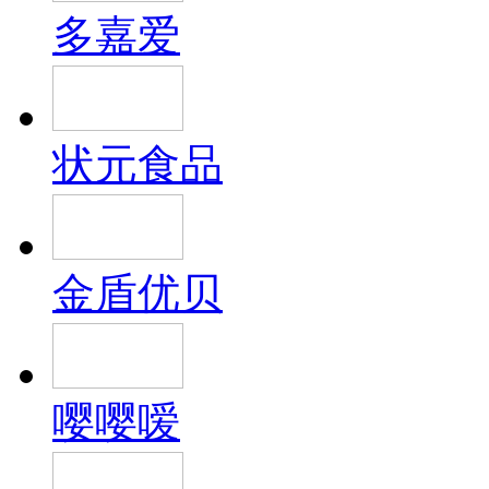
多嘉爱
状元食品
金盾优贝
嘤嘤嗳