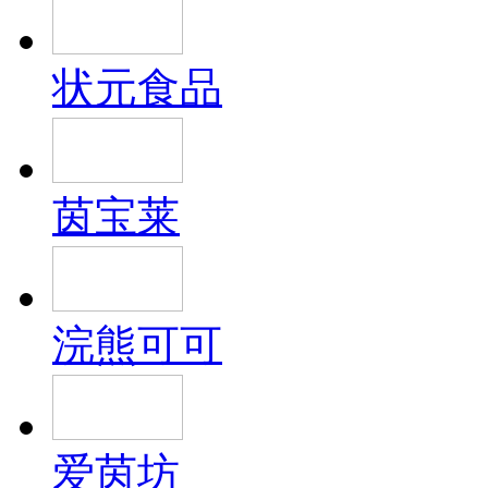
状元食品
茵宝莱
浣熊可可
爱茵坊