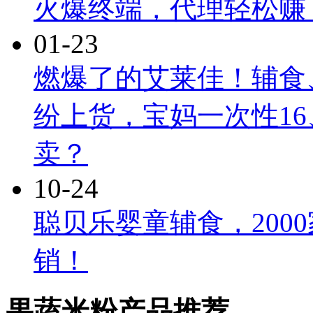
火爆终端，代理轻松赚
01-23
燃爆了的艾莱佳！辅食
纷上货，宝妈一次性16
卖？
10-24
聪贝乐婴童辅食，200
销！
果蔬米粉产品推荐