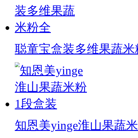
聪童宝盒装多维果蔬米
知恩美yinge淮山果蔬