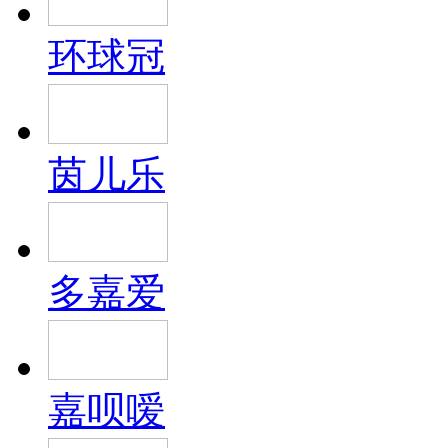
环球冠
茵儿乐
多嘉爱
嘉呗嗳