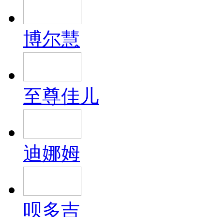
博尔慧
至尊佳儿
迪娜姆
呗多吉