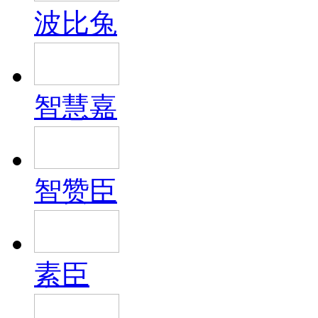
波比兔
智慧嘉
智赞臣
素臣