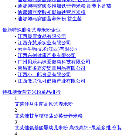
•
迪娜姆燕窝酸多维加铁营养米粉 胡萝卜番茄
•
迪娜姆燕窝酸初期加铁营养米粉
•
迪娜姆燕窝酸营养米粉 益生菌
最新特殊膳食营养米粉企业
•
江西晟康食品有限公司
•
江西齐慧乐实业有限公司
•
素臣生物技术(江西)有限公司
•
江西东创健康产业有限公司
•
广州贝乐妈咪爱健康科技有限公司
•
南昌市多嘉爱婴童用品有限公司
•
江西小二郎食品有限公司
•
江西傲龙优可健康产业有限公司
特殊膳食营养米粉单品排行
1
艾莱佳益生菌高铁营养米粉
2
艾莱佳甘草桔梗蒲公英营养米粉
3
艾莱佳氨基酸婴幼儿米粉 高铁高钙+果蔬多维 盒装
4