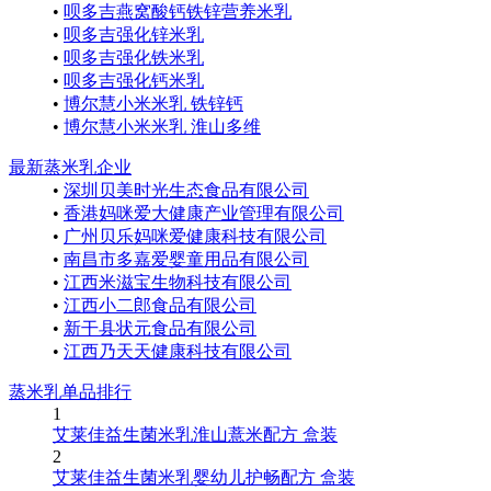
•
呗多吉燕窝酸钙铁锌营养米乳
•
呗多吉强化锌米乳
•
呗多吉强化铁米乳
•
呗多吉强化钙米乳
•
博尔慧小米米乳 铁锌钙
•
博尔慧小米米乳 淮山多维
最新蒸米乳企业
•
深圳贝美时光生态食品有限公司
•
香港妈咪爱大健康产业管理有限公司
•
广州贝乐妈咪爱健康科技有限公司
•
南昌市多嘉爱婴童用品有限公司
•
江西米滋宝生物科技有限公司
•
江西小二郎食品有限公司
•
新干县状元食品有限公司
•
江西乃天天健康科技有限公司
蒸米乳单品排行
1
艾莱佳益生菌米乳淮山薏米配方 盒装
2
艾莱佳益生菌米乳婴幼儿护畅配方 盒装