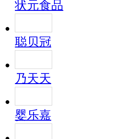
状元食品
聪贝冠
乃天天
婴乐嘉