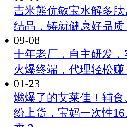
吉米熊伉敏宝水解多肽
结晶，铸就健康好品质
09-08
十年老厂，自主研发，
火爆终端，代理轻松赚
01-23
燃爆了的艾莱佳！辅食
纷上货，宝妈一次性16