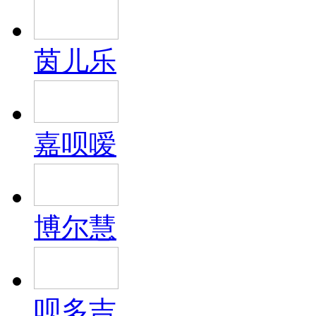
茵儿乐
嘉呗嗳
博尔慧
呗多吉