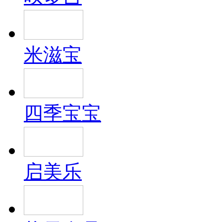
米滋宝
四季宝宝
启美乐