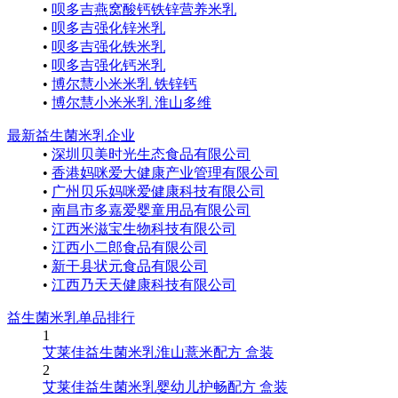
•
呗多吉燕窝酸钙铁锌营养米乳
•
呗多吉强化锌米乳
•
呗多吉强化铁米乳
•
呗多吉强化钙米乳
•
博尔慧小米米乳 铁锌钙
•
博尔慧小米米乳 淮山多维
最新益生菌米乳企业
•
深圳贝美时光生态食品有限公司
•
香港妈咪爱大健康产业管理有限公司
•
广州贝乐妈咪爱健康科技有限公司
•
南昌市多嘉爱婴童用品有限公司
•
江西米滋宝生物科技有限公司
•
江西小二郎食品有限公司
•
新干县状元食品有限公司
•
江西乃天天健康科技有限公司
益生菌米乳单品排行
1
艾莱佳益生菌米乳淮山薏米配方 盒装
2
艾莱佳益生菌米乳婴幼儿护畅配方 盒装