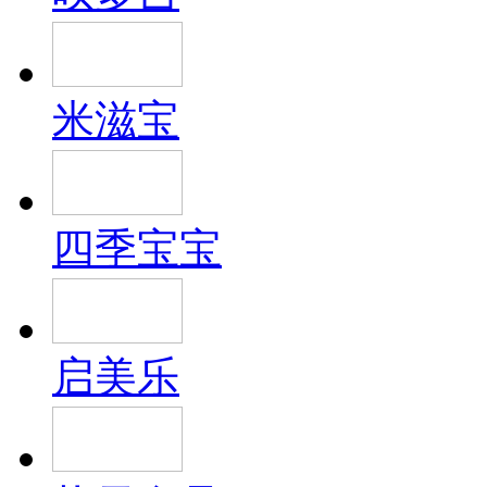
米滋宝
四季宝宝
启美乐