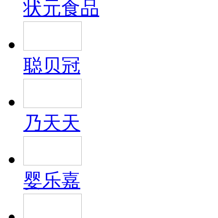
状元食品
聪贝冠
乃天天
婴乐嘉