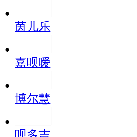
茵儿乐
嘉呗嗳
博尔慧
呗多吉