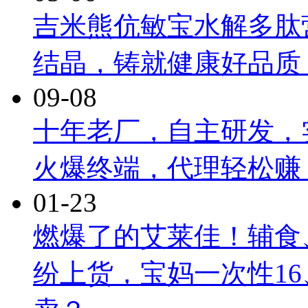
吉米熊伉敏宝水解多肽
结晶，铸就健康好品质
09-08
十年老厂，自主研发，
火爆终端，代理轻松赚
01-23
燃爆了的艾莱佳！辅食
纷上货，宝妈一次性16