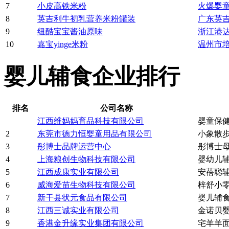
7
小皮高铁米粉
火爆婴
8
英吉利牛初乳营养米粉罐装
广东英
9
纽酷宝宝酱油原味
浙江港
10
嘉宝yinge米粉
温州市
婴儿辅食企业排行
排名
公司名称
江西维妈妈育品科技有限公司
婴童保健
2
东莞市德力恒婴童用品有限公司
小象散
3
彤博士品牌运营中心
彤博士
4
上海粮创生物科技有限公司
婴幼儿辅
5
江西成康实业有限公司
安蓓聪辅
6
威海爱苗生物科技有限公司
梓舒小零
7
新干县状元食品有限公司
婴儿辅食
8
江西三诚实业有限公司
金诺贝婴
9
香港金升缘实业集团有限公司
宅羊羊面