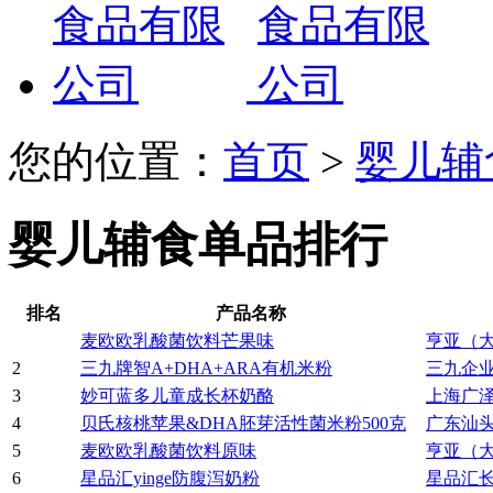
您的位置：
首页
>
婴儿辅
婴儿辅食单品排行
排名
产品名称
麦欧欧乳酸菌饮料芒果味
亨亚（
2
三九牌智A+DHA+ARA有机米粉
三九企
3
妙可蓝多儿童成长杯奶酪
上海广
4
贝氏核桃苹果&DHA胚芽活性菌米粉500克
广东汕
5
麦欧欧乳酸菌饮料原味
亨亚（
6
星品汇yinge防腹泻奶粉
星品汇