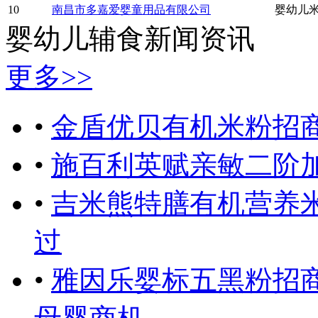
10
南昌市多嘉爱婴童用品有限公司
婴幼儿米
婴幼儿辅食新闻资讯
更多
>>
•
金盾优贝有机米粉招商
•
施百利英赋亲敏二阶
•
吉米熊特膳有机营养
过
•
雅因乐婴标五黑粉招